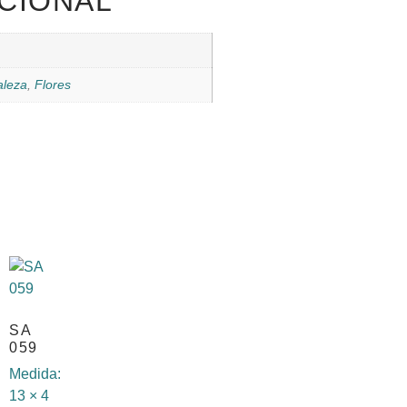
CIONAL
aleza
,
Flores
SA
059
Medida:
13 × 4