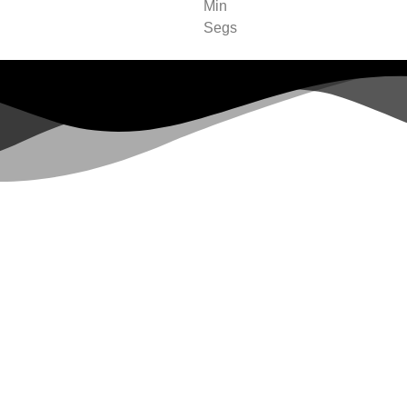
Min
Segs