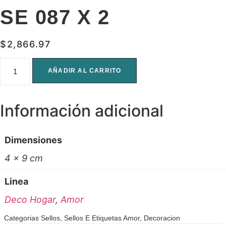
SE 087 X 2
$
2,866.97
SE
087
AÑADIR AL CARRITO
x
2
cantidad
Información adicional
Dimensiones
4 × 9 cm
Linea
Deco Hogar
,
Amor
Categorias
Sellos
,
Sellos E
Etiquetas
Amor
,
Decoracion