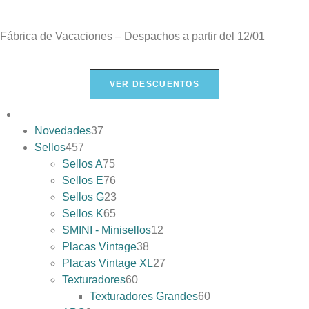
Fábrica de Vacaciones – Despachos a partir del
12/01
VER DESCUENTOS
Novedades
37
Sellos
457
Sellos A
75
Sellos E
76
Sellos G
23
Sellos K
65
SMINI - Minisellos
12
Placas Vintage
38
Placas Vintage XL
27
Texturadores
60
Texturadores Grandes
60