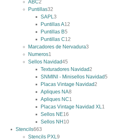
ABC
2
Puntillas
32
SAPL
3
Puntillas A
12
Puntillas B
5
Puntillas C
12
Marcadores de Nervadura
3
Numeros
1
Sellos Navidad
45
Texturadores Navidad
2
SNMINI - Minisellos Navidad
5
Placas Vintage Navidad
2
Apliques NA
8
Apliques NC
1
Placas Vintage Navidad XL
1
Sellos NE
16
Sellos NH
10
Stencils
663
Stencils PXL
9