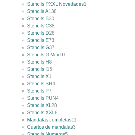
Stencils PXXL Novedades
1
Stencils A
138
Stencils B
30
Stencils C
38
Stencils D
28
Stencils E
73
Stencils G
37
Stencils G Mini
10
Stencils H
8
Stencils I
15
Stencils X
1
Stencils SH
4
Stencils P
7
Stencils PUN
4
Stencils XL
28
Stencils XXL
8
Mandalas completas
11
Cuartos de mandalas
3
Stencils Numeros
5