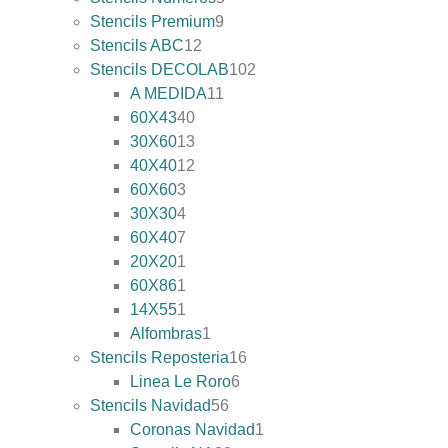
Stencils Premium
9
Stencils ABC
12
Stencils DECOLAB
102
A MEDIDA
11
60X43
40
30X60
13
40X40
12
60X60
3
30X30
4
60X40
7
20X20
1
60X86
1
14X55
1
Alfombras
1
Stencils Reposteria
16
Linea Le Roro
6
Stencils Navidad
56
Coronas Navidad
1