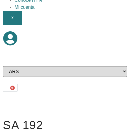
Conocé HYN
Mi cuenta
X
0
SA 192