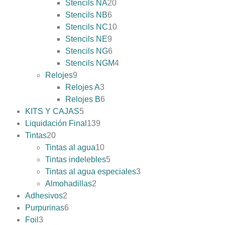
Stencils NA
20
Stencils NB
6
Stencils NC
10
Stencils NE
9
Stencils NG
6
Stencils NGM
4
Relojes
9
Relojes A
3
Relojes B
6
KITS Y CAJAS
5
Liquidación Final
139
Tintas
20
Tintas al agua
10
Tintas indelebles
5
Tintas al agua especiales
3
Almohadillas
2
Adhesivos
2
Purpurinas
6
Foil
3