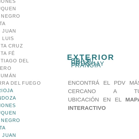
IONES
Hay existencias (puede reservarse)
UQUEN
 NEGRO
AÑADIR AL CARRITO
TA
 JUAN
 LUIS
TA CRUZ
INFORMACIÓN ADI
TA FÉ
EXTERIOR
BRASIL
TIAGO DEL
CHILE
URUGUAY
5 × 5 cm
FRANCIA
Dimensiones
TERO
CUMÁN
Linea
Infantil
ENCONTRÁ EL PDV MÁ
RRA DEL FUEGO
RIOJA
CERCANO A T
NDOZA
UBICACIÓN EN EL
MAP
IONES
INTERACTIVO
Categorias
Sellos
,
Sellos A
Etiqueta
Infantil
UQUEN
 NEGRO
DOS
TA
 JUAN