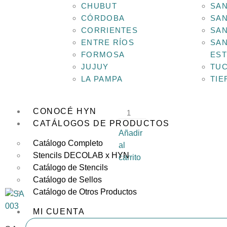
CHUBUT
SAN
CÓRDOBA
SAN
CORRIENTES
SAN
SA
ENTRE RÍOS
SAN
140
FORMOSA
ES
Medida:
JUJUY
TU
5 × 5
LA PAMPA
TIE
cm
$
1,557.27
CONOCÉ HYN
CATÁLOGOS DE PRODUCTOS
Añadir
Catálogo Completo
al
Stencils DECOLAB x HYN
carrito
Catálogo de Stencils
Catálogo de Sellos
Catálogo de Otros Productos
MI CUENTA