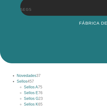
SEGS
FÁBRICA D
Novedades
37
Sellos
457
Sellos A
75
Sellos E
76
Sellos G
23
Sellos K
65