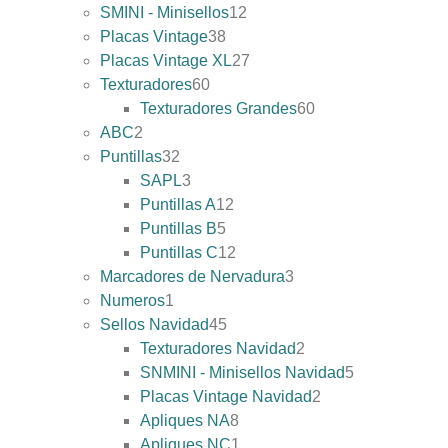
SMINI - Minisellos
12
Placas Vintage
38
Placas Vintage XL
27
Texturadores
60
Texturadores Grandes
60
ABC
2
Puntillas
32
SAPL
3
Puntillas A
12
Puntillas B
5
Puntillas C
12
Marcadores de Nervadura
3
Numeros
1
Sellos Navidad
45
Texturadores Navidad
2
SNMINI - Minisellos Navidad
5
Placas Vintage Navidad
2
Apliques NA
8
Apliques NC
1