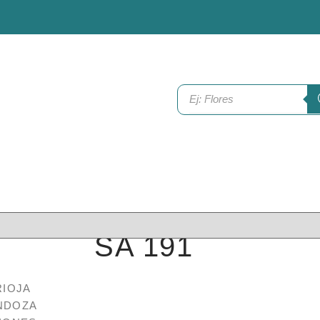
SA 191
$
1,557.27
RIOJA
NDOZA