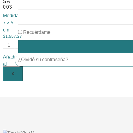
SA
003
Medida:
7 × 5
cm
Recuérdame
$
1,557.27
Añadir
¿Olvidó su contraseña?
al
carrito
X