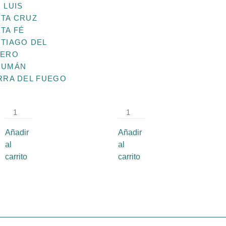
 LUIS
TA CRUZ
TA FÉ
SA
SA
TIAGO DEL
098
034
TERO
Medida:
Medida:
CUMÁN
6 × 6
6 × 4
RRA DEL FUEGO
cm
cm
$
1,557.27
$
1,557.27
Añadir
Añadir
al
al
carrito
carrito