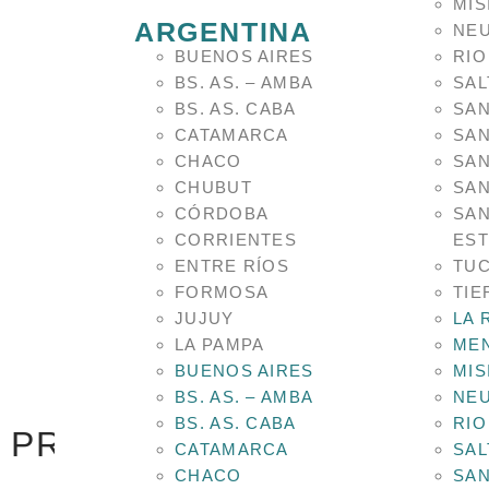
MIS
ARGENTINA
NE
BUENOS AIRES
RIO
BS. AS. – AMBA
SAL
BS. AS. CABA
SAN
CATAMARCA
SAN
CHACO
SAN
CHUBUT
SAN
CÓRDOBA
SAN
CORRIENTES
ES
ENTRE RÍOS
TU
FORMOSA
TIE
JUJUY
LA 
LA PAMPA
ME
BUENOS AIRES
MIS
BS. AS. – AMBA
NE
BS. AS. CABA
RIO
PRODUCTOS RELACIONA
CATAMARCA
SAL
CHACO
SAN