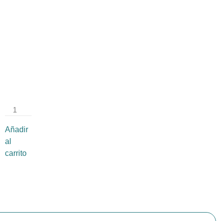
SA
032
Medida:
5 × 4
cm
$
1,557.27
Añadir
al
carrito