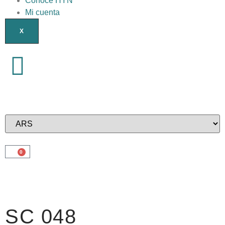
Conocé HYN
Mi cuenta
X
0
SC 048