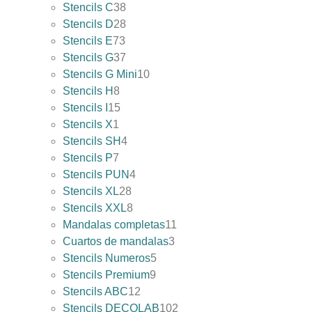
Stencils C
38
Stencils D
28
Stencils E
73
Stencils G
37
Stencils G Mini
10
Stencils H
8
Stencils I
15
Stencils X
1
Stencils SH
4
Stencils P
7
Stencils PUN
4
Stencils XL
28
Stencils XXL
8
Mandalas completas
11
Cuartos de mandalas
3
Stencils Numeros
5
Stencils Premium
9
Stencils ABC
12
Stencils DECOLAB
102