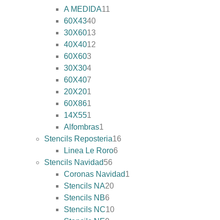
A MEDIDA
11
60X43
40
30X60
13
40X40
12
60X60
3
30X30
4
60X40
7
20X20
1
60X86
1
14X55
1
Alfombras
1
Stencils Reposteria
16
Linea Le Roro
6
Stencils Navidad
56
Coronas Navidad
1
Stencils NA
20
Stencils NB
6
Stencils NC
10