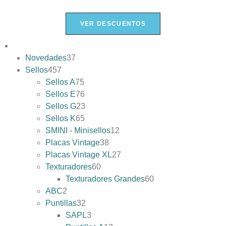
VER DESCUENTOS
Novedades
37
Sellos
457
Sellos A
75
Sellos E
76
Sellos G
23
Sellos K
65
SMINI - Minisellos
12
Placas Vintage
38
Placas Vintage XL
27
Texturadores
60
Texturadores Grandes
60
ABC
2
Puntillas
32
SAPL
3