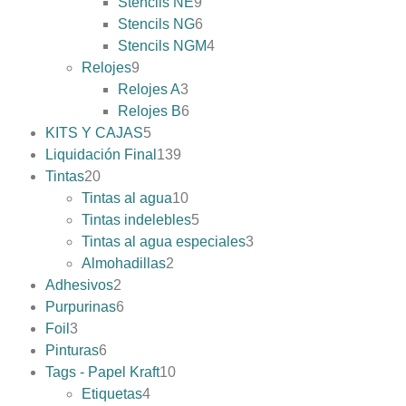
Stencils NE
9
Stencils NG
6
Stencils NGM
4
Relojes
9
Relojes A
3
Relojes B
6
KITS Y CAJAS
5
Liquidación Final
139
Tintas
20
Tintas al agua
10
Tintas indelebles
5
Tintas al agua especiales
3
Almohadillas
2
Adhesivos
2
Purpurinas
6
Foil
3
Pinturas
6
Tags - Papel Kraft
10
Etiquetas
4