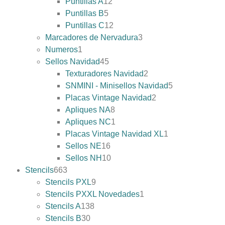
Puntillas A
12
Puntillas B
5
Puntillas C
12
Marcadores de Nervadura
3
Numeros
1
Sellos Navidad
45
Texturadores Navidad
2
SNMINI - Minisellos Navidad
5
Placas Vintage Navidad
2
Apliques NA
8
Apliques NC
1
Placas Vintage Navidad XL
1
Sellos NE
16
Sellos NH
10
Stencils
663
Stencils PXL
9
Stencils PXXL Novedades
1
Stencils A
138
Stencils B
30