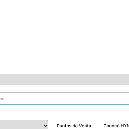
da
tos
Puntos de Venta
Conocé HY