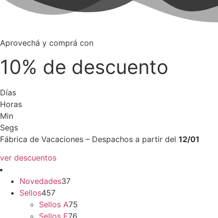
Aprovechá y comprá con
10% de descuento
Días
Horas
Min
Segs
Fábrica de Vacaciones – Despachos a partir del
12/01
ver descuentos
37
Novedades
37
457
productos
Sellos
457
productos
75
Sellos A
75
76
productos
Sellos E
76