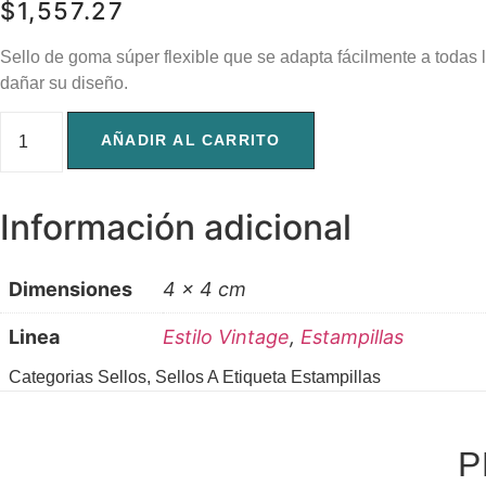
$
1,557.27
Sello de goma súper flexible que se adapta fácilmente a todas la
dañar su diseño.
SA
158
AÑADIR AL CARRITO
cantidad
Información adicional
Dimensiones
4 × 4 cm
Linea
Estilo Vintage
,
Estampillas
Categorias
Sellos
,
Sellos A
Etiqueta
Estampillas
P