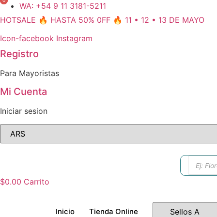
0
0
Ir
WA: +54 9 11 3181-5211
al
HOTSALE 🔥 HASTA 50% 0FF 🔥 11 • 12 • 13 DE MAYO
contenido
Icon-facebook
Instagram
Registro
Para Mayoristas
Mi Cuenta
Iniciar sesion
Búsque
de
produc
$
0.00
Carrito
Inicio
Tienda Online