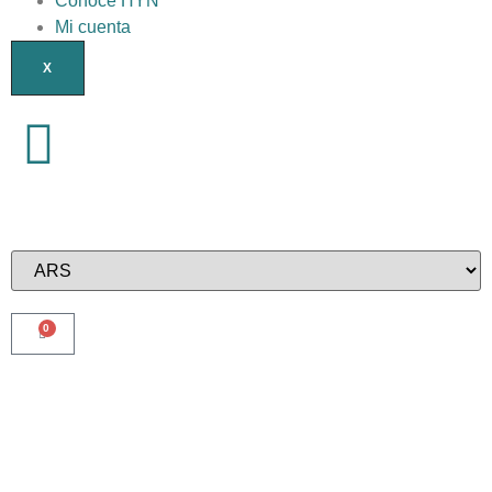
Conocé HYN
Mi cuenta
X
0