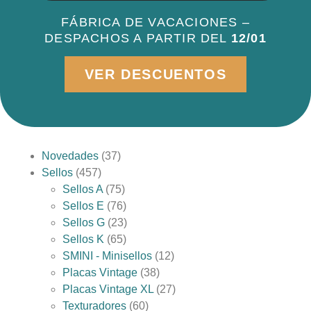
FÁBRICA DE VACACIONES –
DESPACHOS A PARTIR DEL
12/01
VER DESCUENTOS
Novedades
37
Sellos
457
Sellos A
75
Sellos E
76
Sellos G
23
Sellos K
65
SMINI - Minisellos
12
Placas Vintage
38
Placas Vintage XL
27
Texturadores
60