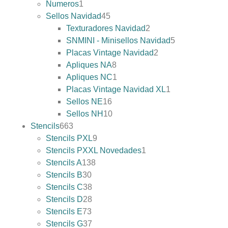
Numeros
1
Sellos Navidad
45
Texturadores Navidad
2
SNMINI - Minisellos Navidad
5
Placas Vintage Navidad
2
Apliques NA
8
Apliques NC
1
Placas Vintage Navidad XL
1
Sellos NE
16
Sellos NH
10
Stencils
663
Stencils PXL
9
Stencils PXXL Novedades
1
Stencils A
138
Stencils B
30
Stencils C
38
Stencils D
28
Stencils E
73
Stencils G
37