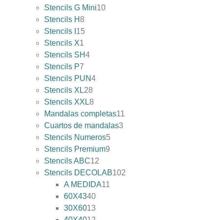
Stencils G Mini
10
Stencils H
8
Stencils I
15
Stencils X
1
Stencils SH
4
Stencils P
7
Stencils PUN
4
Stencils XL
28
Stencils XXL
8
Mandalas completas
11
Cuartos de mandalas
3
Stencils Numeros
5
Stencils Premium
9
Stencils ABC
12
Stencils DECOLAB
102
A MEDIDA
11
60X43
40
30X60
13
40X40
12