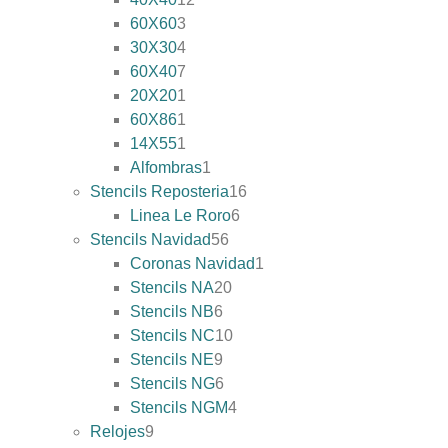
60X60
3
30X30
4
60X40
7
20X20
1
60X86
1
14X55
1
Alfombras
1
Stencils Reposteria
16
Linea Le Roro
6
Stencils Navidad
56
Coronas Navidad
1
Stencils NA
20
Stencils NB
6
Stencils NC
10
Stencils NE
9
Stencils NG
6
Stencils NGM
4
Relojes
9