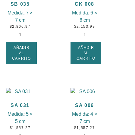
SB 035
CK 008
Medida:
7 ×
Medida:
6 ×
7 cm
6 cm
$
2,866.97
$
2,153.99
AÑADIR
AÑADIR
AL
AL
CARRITO
CARRITO
SA 031
SA 006
Medida:
5 ×
Medida:
4 ×
5 cm
7 cm
$
1,557.27
$
1,557.27