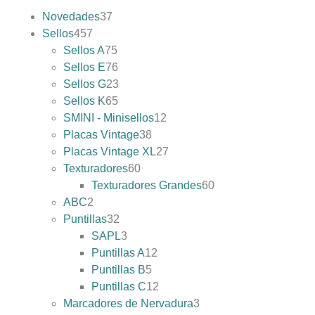
Novedades
37
Sellos
457
Sellos A
75
Sellos E
76
Sellos G
23
Sellos K
65
SMINI - Minisellos
12
Placas Vintage
38
Placas Vintage XL
27
Texturadores
60
Texturadores Grandes
60
ABC
2
Puntillas
32
SAPL
3
Puntillas A
12
Puntillas B
5
Puntillas C
12
Marcadores de Nervadura
3