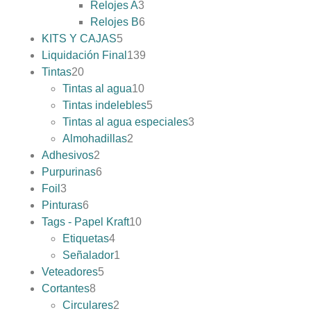
Relojes A
3
Relojes B
6
KITS Y CAJAS
5
Liquidación Final
139
Tintas
20
Tintas al agua
10
Tintas indelebles
5
Tintas al agua especiales
3
Almohadillas
2
Adhesivos
2
Purpurinas
6
Foil
3
Pinturas
6
Tags - Papel Kraft
10
Etiquetas
4
Señalador
1
Veteadores
5
Cortantes
8
Circulares
2